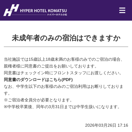
JR小松駅隣接のビジネスホ
ホーム
未成年者のみの宿泊はできますか
客室
宿泊約款
当社施設では15歳以上18歳未満のお客様のみでのご宿泊の場合、
よくある質問
親権者様に同意書のご提出をお願いしております。
同意書はチェックイン時にフロントスタッフにお渡しください。
アクセス・周辺情報
同意書のダウンロードはこちら(PDF)
なお、中学生以下のお客様のみのご宿泊利用はお断りしておりま
す。
※ご宿泊者全員分が必要となります。
※中学校卒業後、同年の3月31日までは中学生扱いになります。
2026年03月26日 17:16