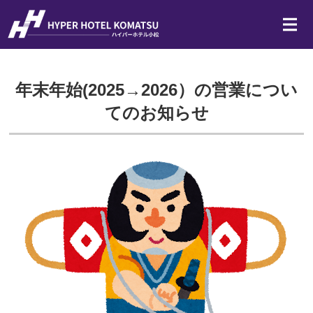
JR小松駅隣接のビジネスホ
ホーム
年末年始(2025→2026）の営業につい
客室
てのお知らせ
宿泊約款
よくある質問
アクセス・周辺情報